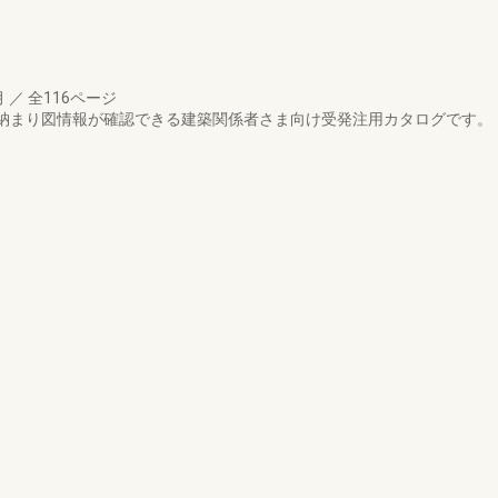
月
／
全116ページ
・納まり図情報が確認できる建築関係者さま向け受発注用カタログです。