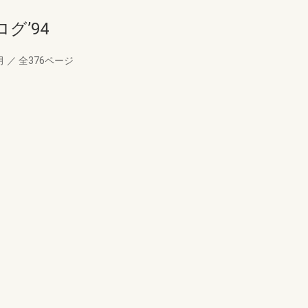
グ’94
月
／
全376ページ