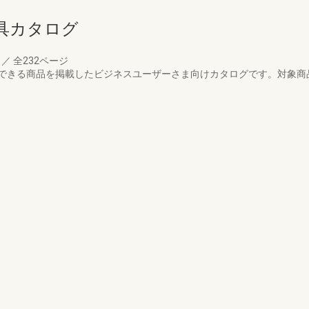
具カタログ
月
／
全232ページ
きる商品を掲載したビジネスユーザーさま向けカタログです。対象商品：2