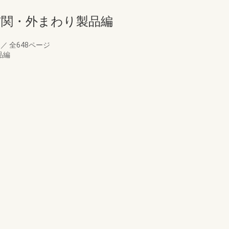
グ玄関・外まわり製品編
月
／
全648ページ
品編