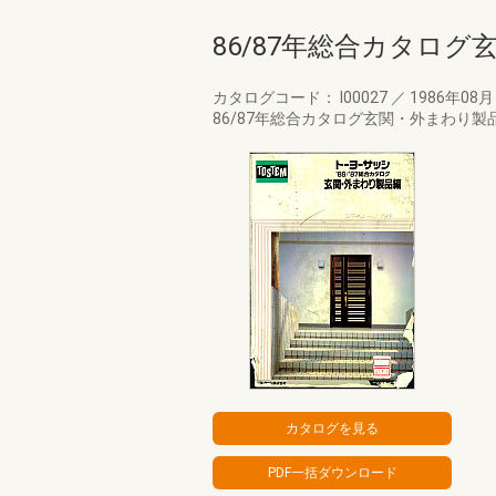
86/87年総合カタロ
カタログコード： I00027
／
1986年08
86/87年総合カタログ玄関・外まわり製