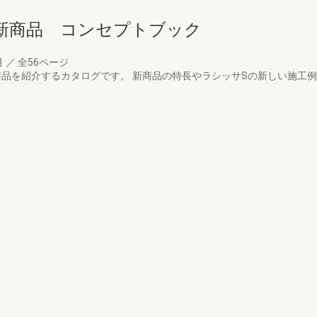
新商品 コンセプトブック
月
／
全56ページ
新商品を紹介するカタログです。 新商品の特長やラシッサSの新しい施工