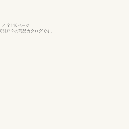
月
／
全116ページ
玄関引戸２の商品カタログです。