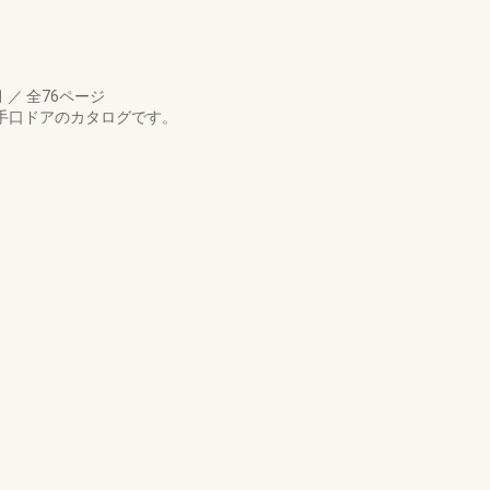
月
／
全76ページ
勝手口ドアのカタログです。