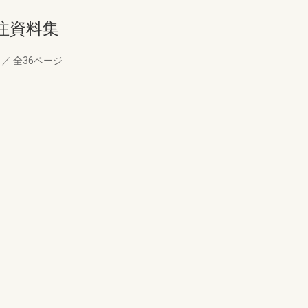
注資料集
月
／
全36ページ