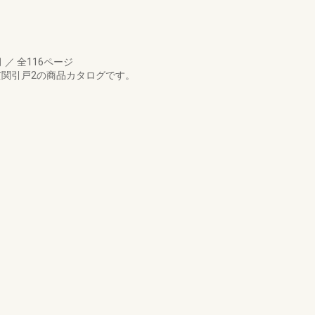
月
／
全116ページ
玄関引戸2の商品カタログです。