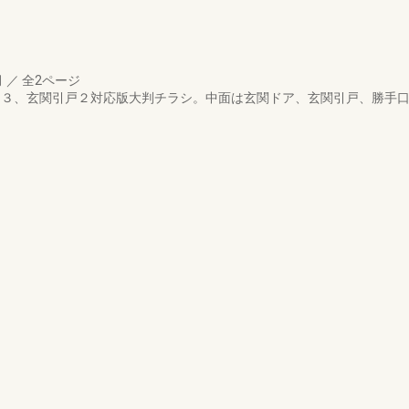
月
／
全2ページ
関ドア３、玄関引戸２対応版大判チラシ。中面は玄関ドア、玄関引戸、勝