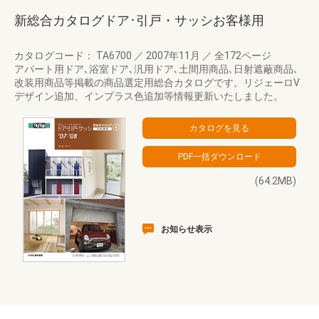
新総合カタログドア･引戸・サッシお客様用
カタログコード： TA6700
／
2007年11月
／
全172ページ
アパート用ドア､浴室ドア､汎用ドア､土間用商品､日射遮蔽商品､
改装用商品等掲載の商品選定用総合カタログです。リジェーロV
デザイン追加、インプラス色追加等情報更新いたしました。
(64.2MB)
お知らせ表示