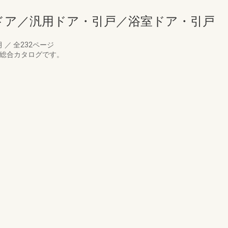
トドア／汎用ドア・引戸／浴室ドア・引戸
月
／
全232ページ
の総合カタログです。