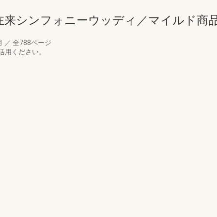
在来シンフォニーウッディ／マイルド商
月
／
全788ページ
活用ください。