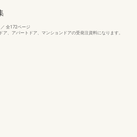
集
月
／
全172ページ
ドア、アパートドア、マンションドアの受発注資料になります。