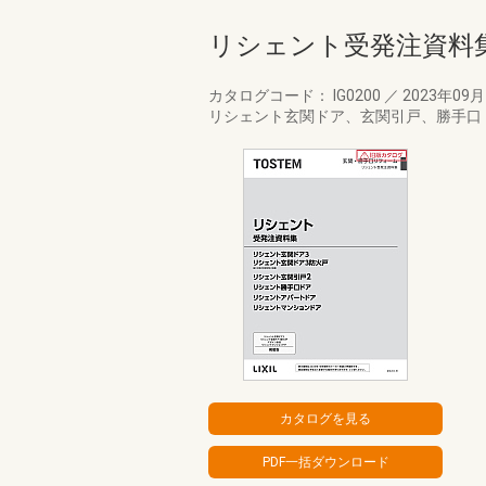
リシェント受発注資料
カタログコード： IG0200
／
2023年09
リシェント玄関ドア、玄関引戸、勝手口