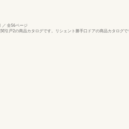
月
／
全56ページ
ト玄関引戸2の商品カタログです。リシェント勝手口ドアの商品カタログで