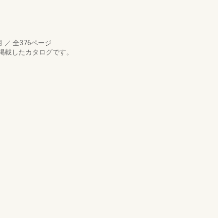
月
／
全376ページ
掲載したカタログです。