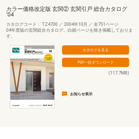
カラー価格改定版 玄関② 玄関引戸 総合カタログ
'04
カタログコード： TZ4700
／
2004年10月
／
全751ページ
04年度版の玄関総合カタログ。白紙ページを除き掲載しておりま
す。
(117.7MB)
お知らせ表示