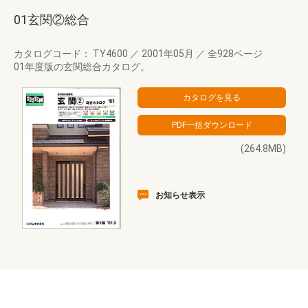
01玄関②総合
カタログコード： TY4600
／
2001年05月
／
全928ページ
01年度版の玄関総合カタログ。
(264.8MB)
お知らせ表示