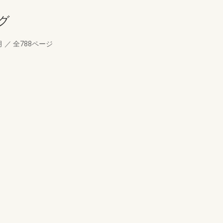
グ
月
／
全788ページ