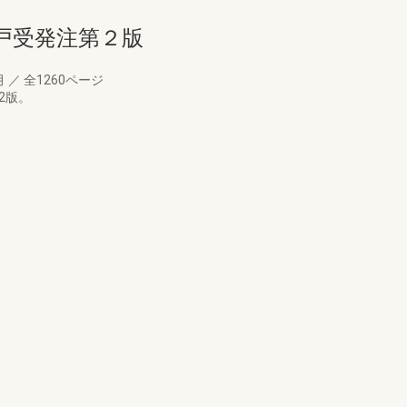
戸受発注第２版
月
／
全1260ページ
2版。