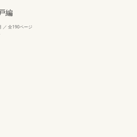
戸編
月
／
全190ページ
。