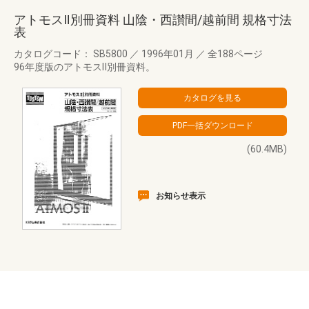
アトモスⅡ別冊資料 山陰・西讃間/越前間 規格寸法
表
カタログコード： SB5800
／
1996年01月
／
全188ページ
96年度版のアトモスⅡ別冊資料。
(60.4MB)
お知らせ表示