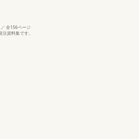
月
／
全156ページ
受発注資料集です。