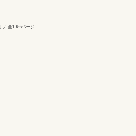
月
／
全1056ページ