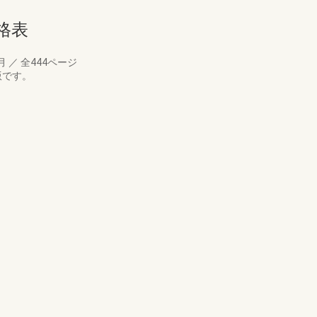
格表
6月
／
全444ページ
版です。