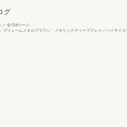
ログ
月
／
全104ページ
加：ブリュームメタルブラウン・メタリックディープグレイ／ハイサイズ