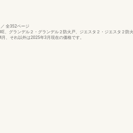
月
／
全352ページ
XE、グランデル２・グランデル２防火戸、ジエスタ２・ジエスタ２防火
年4月、それ以外は2025年3月現在の価格です。