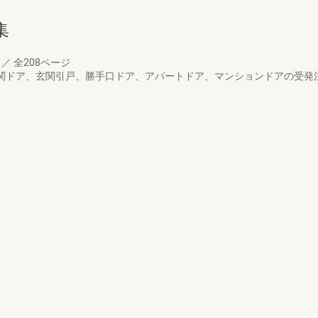
集
月
／
全208ページ
玄関ドア、玄関引戸、勝手口ドア、アパートドア、マンションドアの受発