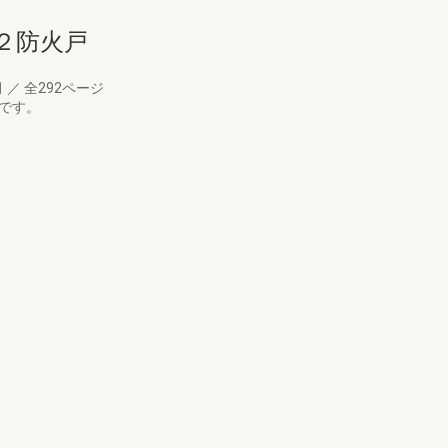
２防火戸
月
／
全292ページ
です。