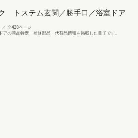
ク トステム玄関／勝手口／浴室ドア
月
／
全428ページ
ドアの商品特定・補修部品・代替品情報を掲載した冊子です。