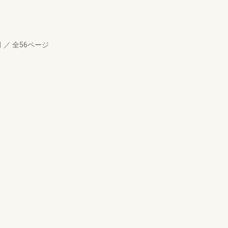
月
／
全56ページ