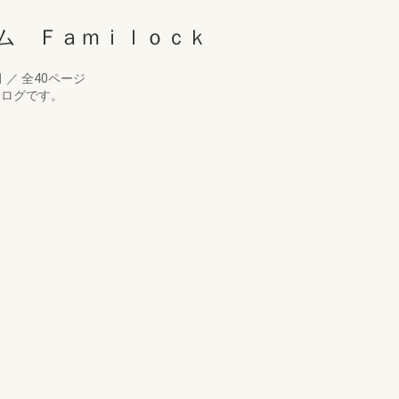
ム Ｆａｍｉｌｏｃｋ
月
／
全40ページ
タログです。