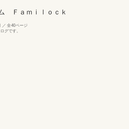
ム Ｆａｍｉｌｏｃｋ
月
／
全40ページ
タログです。