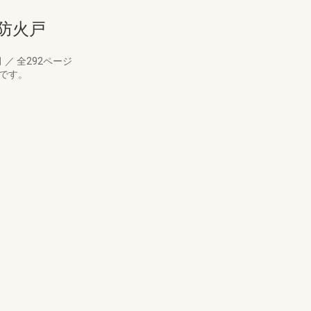
防火戸
月
／
全292ページ
です。