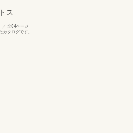
トス
月
／
全84ページ
たカタログです。