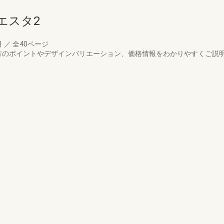
エスタ2
月
／
全40ページ
方のポイントやデザインバリエーション、価格情報をわかりやすくご説