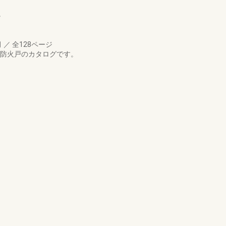
戸
月
／
全128ページ
DA防火戸のカタログです。