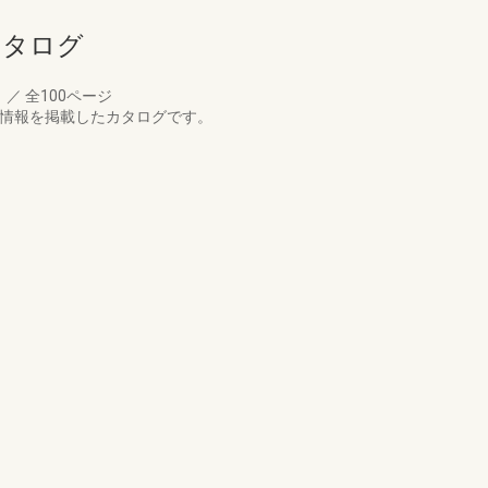
カタログ
月
／
全100ページ
注情報を掲載したカタログです。