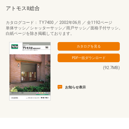
アトモスⅡ総合
カタログコード： TY7400
／
2002年06月
／
全1192ページ
単体サッシ／シャッターサッシ／雨戸サッシ／面格子付サッシ。
白紙ページを除き掲載しております。
(92.7MB)
お知らせ表示