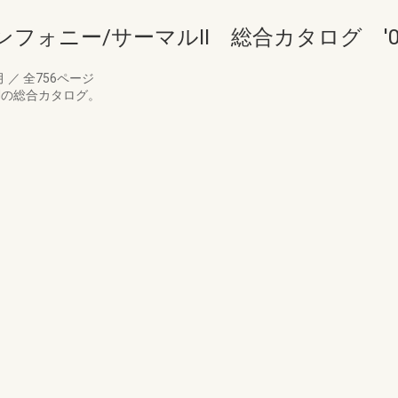
シンフォニー/サーマルⅡ 総合カタログ '0
月
／
全756ページ
Ⅱの総合カタログ。