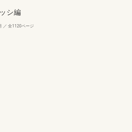
サッシ編
月
／
全1120ページ