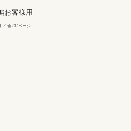
編お客様用
月
／
全204ページ