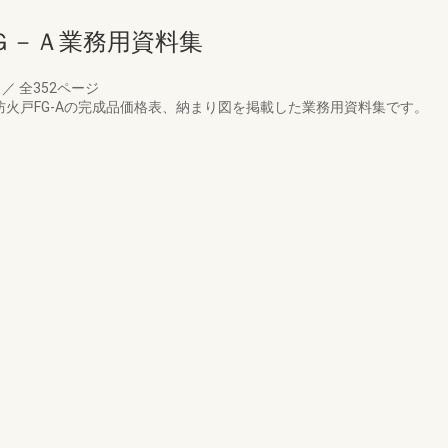
Ｇ－Ａ業務用資料集
月
／
全352ページ
／防火戸FG-Aの完成品価格表、納まり図を掲載した業務用資料集です。