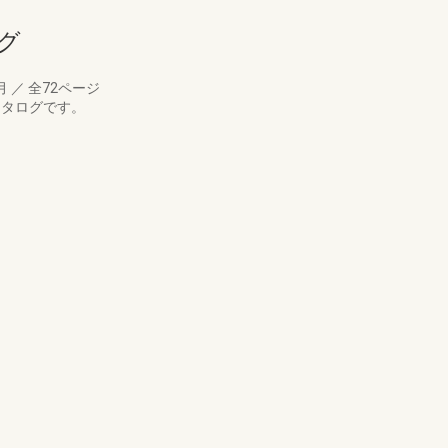
ログ
1月
／
全72ページ
るカタログです。