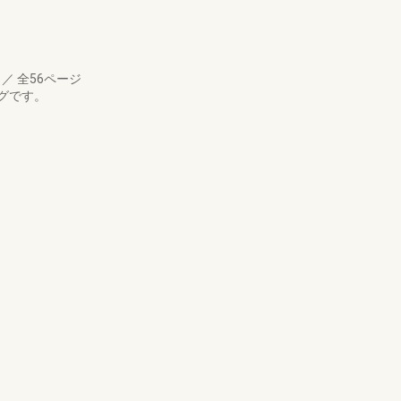
月
／
全56ページ
グです。