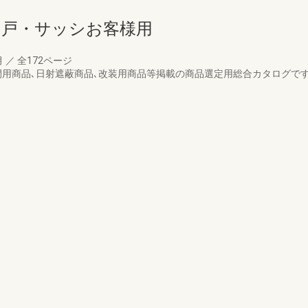
引戸・サッシお客様用
月
／
全172ページ
間用商品､日射遮蔽商品､改装用商品等掲載の商品選定用総合カタログで