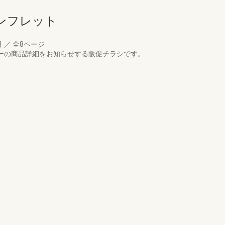
ンフレット
月
／
全8ページ
ターの商品詳細をお知らせする販促チラシです。