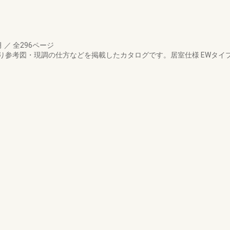
月
／
全296ページ
り参考図・現調の仕方などを掲載したカタログです。居室仕様 EWタイ