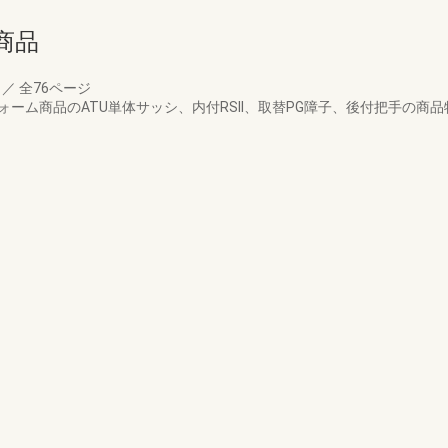
商品
月
／
全76ページ
フォーム商品のATU単体サッシ、内付RSII、取替PG障子、後付把手の