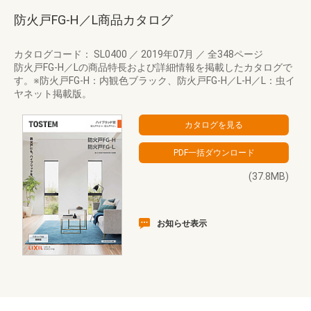
防火戸FG-H／L商品カタログ
カタログコード： SL0400
／
2019年07月
／
全348ページ
防火戸FG-H／Lの商品特長および詳細情報を掲載したカタログで
す。※防火戸FG-H：内観色ブラック、防火戸FG-H／L-H／L：虫イ
ヤネット掲載版。
(37.8MB)
お知らせ表示